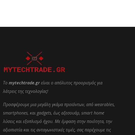
Το
mytechtrade.gr
είναι ο απόλυτος προορισμός για
λάτρεις της τεχνολογίας!
Προσφέρουμε μια μεγάλη γκάμα προϊόντων, από wearables,
smartphones, και gadgets, έως αξεσουάρ, smart home
λύσεις και εξοπλισμό ήχου. Με έμφαση στην ποιότητα, την
αξιοπιστία και τις ανταγωνιστικές τιμές, σας παρέχουμε τις