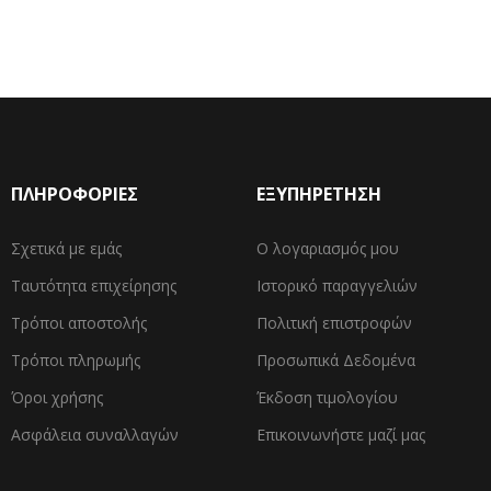
ΠΛΗΡΟΦΟΡΙΕΣ
ΕΞΥΠΗΡΕΤΗΣΗ
Σχετικά με εμάς
Ο λογαριασμός μου
Ταυτότητα επιχείρησης
Ιστορικό παραγγελιών
Τρόποι αποστολής
Πολιτική επιστροφών
Τρόποι πληρωμής
Προσωπικά Δεδομένα
Όροι χρήσης
Έκδοση τιμολογίου
Ασφάλεια συναλλαγών
Επικοινωνήστε μαζί μας