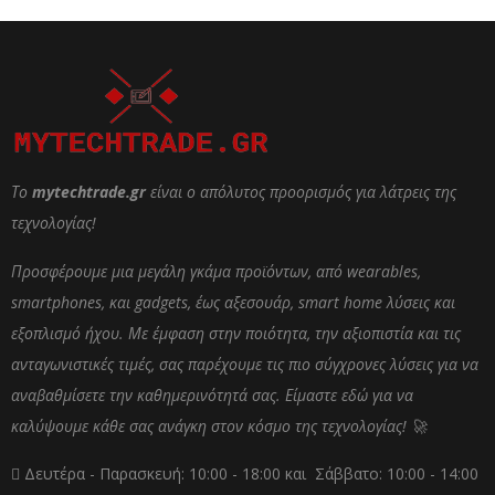
Το
mytechtrade.gr
είναι ο απόλυτος προορισμός για λάτρεις της
τεχνολογίας!
Προσφέρουμε μια μεγάλη γκάμα προϊόντων, από wearables,
smartphones, και gadgets, έως αξεσουάρ, smart home λύσεις και
εξοπλισμό ήχου. Με έμφαση στην ποιότητα, την αξιοπιστία και τις
ανταγωνιστικές τιμές, σας παρέχουμε τις πιο σύγχρονες λύσεις για να
αναβαθμίσετε την καθημερινότητά σας. Είμαστε εδώ για να
καλύψουμε κάθε σας ανάγκη στον κόσμο της τεχνολογίας! 🚀
Δευτέρα - Παρασκευή: 10:00 - 18:00 και Σάββατο: 10:00 - 14:00