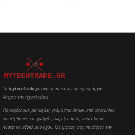
Το
mytechtrade.gr
είναι ο απόλυτος προορισμός για
λάτρεις της τεχνολογίας!
Προσφέρουμε μια μεγάλη γκάμα προϊόντων, από wearables,
smartphones, και gadgets, έως αξεσουάρ, smart home
λύσεις και εξοπλισμό ήχου. Με έμφαση στην ποιότητα, την