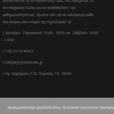
αξιοπιστία και τις ανταγωνιστικές τιμές, σας παρέχουμε τις
πιο σύγχρονες λύσεις για να αναβαθμίσετε την
καθημερινότητά σας. Είμαστε εδώ για να καλύψουμε κάθε
σας ανάγκη στον κόσμο της τεχνολογίας! 🚀
Δευτέρα - Παρασκευή: 10:00 - 18:00 και Σάββατο: 10:00
- 14:00
+30 2114145057
info[at]mytechtrade.gr
Αγ. Δημητρίου 133, Πειραιάς, ΤΚ: 18546
Χρησιμοποιούμε εργαλεία όπως τα cookies για να σου προσφέρ
mytechtrade.gr | Copyright © 2025 Created by C.P