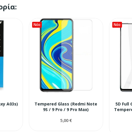
ορία:
Νέο
Νέο
xy A03s)
Tempered Glass (Redmi Note
5D Full 
9S / 9 Pro / 9 Pro Max)
Tempere
5,00 €