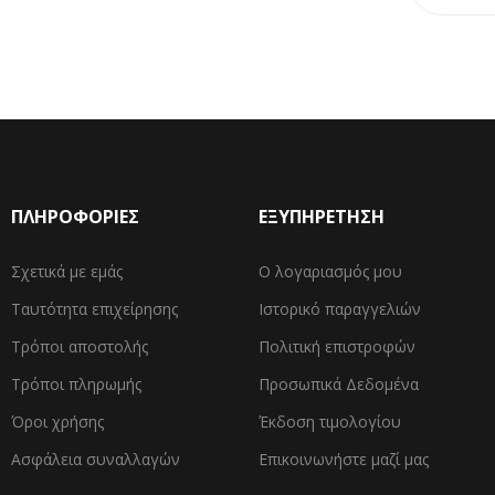
ΠΛΗΡΟΦΟΡΙΕΣ
ΕΞΥΠΗΡΕΤΗΣΗ
Σχετικά με εμάς
Ο λογαριασμός μου
Ταυτότητα επιχείρησης
Ιστορικό παραγγελιών
Τρόποι αποστολής
Πολιτική επιστροφών
Τρόποι πληρωμής
Προσωπικά Δεδομένα
Όροι χρήσης
Έκδοση τιμολογίου
Ασφάλεια συναλλαγών
Επικοινωνήστε μαζί μας