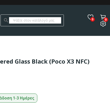
0
search
0
ered Glass Black (Poco X3 NFC)
άδοση 1-3 Ημέρες