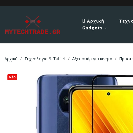
Αρχική
Τεχν
Gadgets
Αρχική
Τεχνολογια & Tablet
Αξεσουάρ για κινητά
Προστ
Νέο