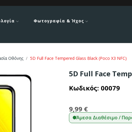
ολογία
Φωτογραφία & Ήχος
ασία Οθόνης
5D Full Face Tempered Glass Black (Poco X3 NFC)
5D Full Face Temp
Κωδικός:
00079
9,99 €
Άμεσα Διαθέσιμο / Παρ