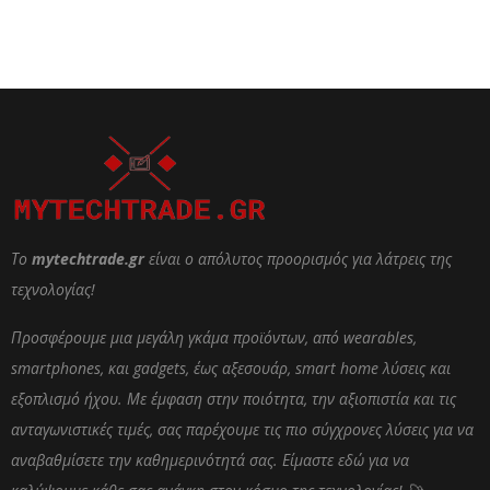
Το
mytechtrade.gr
είναι ο απόλυτος προορισμός για λάτρεις της
τεχνολογίας!
Προσφέρουμε μια μεγάλη γκάμα προϊόντων, από wearables,
smartphones, και gadgets, έως αξεσουάρ, smart home λύσεις και
εξοπλισμό ήχου. Με έμφαση στην ποιότητα, την αξιοπιστία και τις
ανταγωνιστικές τιμές, σας παρέχουμε τις πιο σύγχρονες λύσεις για να
αναβαθμίσετε την καθημερινότητά σας. Είμαστε εδώ για να