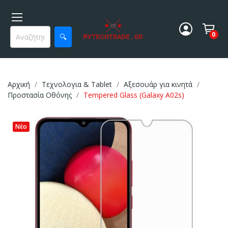
0
🔍
Αρχική
Τεχνολογια & Tablet
Αξεσουάρ για κινητά
Προστασία Οθόνης
Tempered Glass (Galaxy A02s)
Νέο