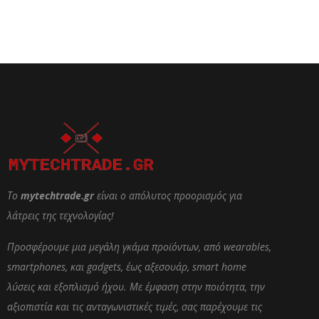
Το
mytechtrade.gr
είναι ο απόλυτος προορισμός για
λάτρεις της τεχνολογίας!
Προσφέρουμε μια μεγάλη γκάμα προϊόντων, από wearables,
smartphones, και gadgets, έως αξεσουάρ, smart home
λύσεις και εξοπλισμό ήχου. Με έμφαση στην ποιότητα, την
αξιοπιστία και τις ανταγωνιστικές τιμές, σας παρέχουμε τις