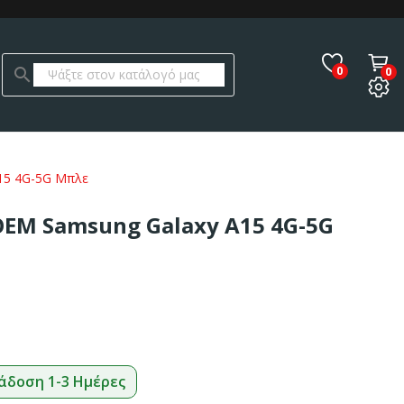
0
search
0
15 4G-5G Μπλε
OEM Samsung Galaxy A15 4G-5G
άδοση 1-3 Ημέρες