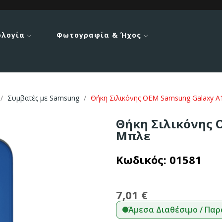
ολογία
Φωτογραφία & Ήχος
Συμβατές με Samsung
Θήκη Σιλικόνης OEM Samsung Galaxy A
Θήκη Σιλικόνης 
Μπλε
Κωδικός:
01581
7,01 €
Άμεσα Διαθέσιμο / Παρ