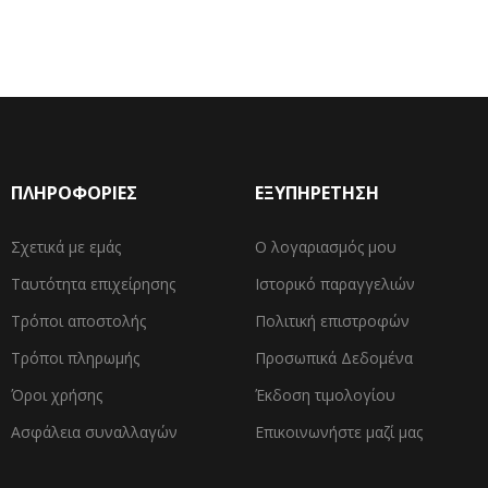
ΠΛΗΡΟΦΟΡΙΕΣ
ΕΞΥΠΗΡΕΤΗΣΗ
Σχετικά με εμάς
Ο λογαριασμός μου
Ταυτότητα επιχείρησης
Ιστορικό παραγγελιών
Τρόποι αποστολής
Πολιτική επιστροφών
Τρόποι πληρωμής
Προσωπικά Δεδομένα
Όροι χρήσης
Έκδοση τιμολογίου
Ασφάλεια συναλλαγών
Επικοινωνήστε μαζί μας