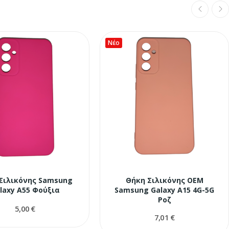
Νέο
Σιλικόνης Samsung
Θήκη Σιλικόνης OEM
laxy A55 Φούξια
Samsung Galaxy A15 4G-5G
Ροζ
5,00 €
7,01 €