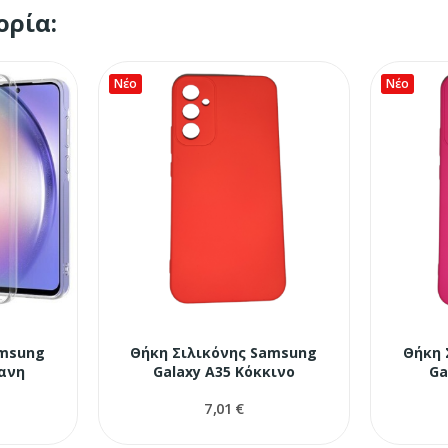
ορία:
Νέο
Νέο
amsung
Θήκη Σιλικόνης Samsung
Θήκη 
φανη
Galaxy A35 Κόκκινο
Ga
7,01 €