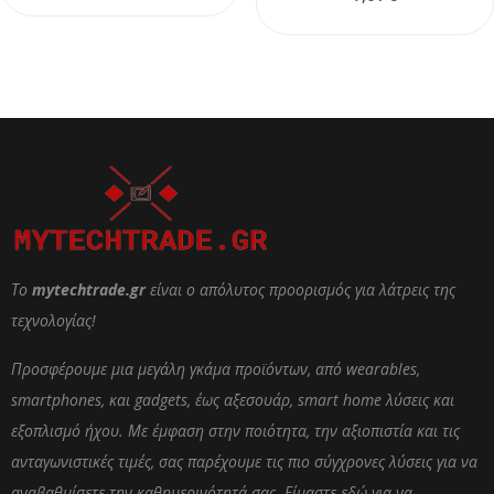
Το
mytechtrade.gr
είναι ο απόλυτος προορισμός για λάτρεις της
τεχνολογίας!
Προσφέρουμε μια μεγάλη γκάμα προϊόντων, από wearables,
smartphones, και gadgets, έως αξεσουάρ, smart home λύσεις και
εξοπλισμό ήχου. Με έμφαση στην ποιότητα, την αξιοπιστία και τις
ανταγωνιστικές τιμές, σας παρέχουμε τις πιο σύγχρονες λύσεις για να
αναβαθμίσετε την καθημερινότητά σας. Είμαστε εδώ για να