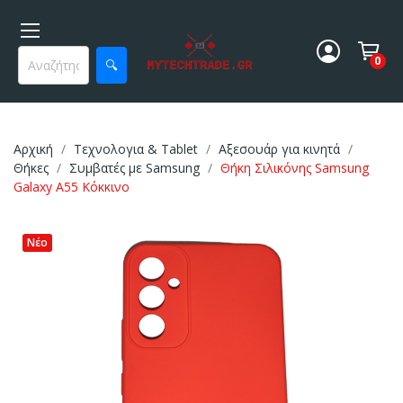
0
🔍
Αρχική
Τεχνολογια & Tablet
Αξεσουάρ για κινητά
Θήκες
Συμβατές με Samsung
Θήκη Σιλικόνης Samsung
Galaxy A55 Κόκκινο
Νέο