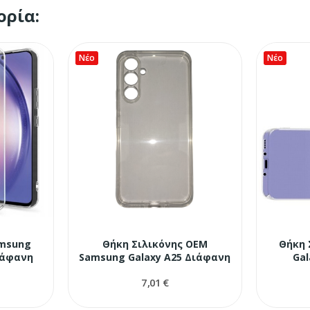
ορία:
Νέο
Νέο
amsung
Θήκη Σιλικόνης OEM
Θήκη 
ιάφανη
Samsung Galaxy A25 Διάφανη
Gal
7,01 €