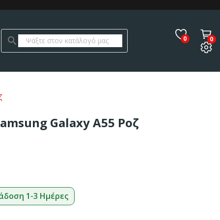
0
search
0
ζ
Samsung Galaxy A55 Ροζ
άδοση 1-3 Ημέρες