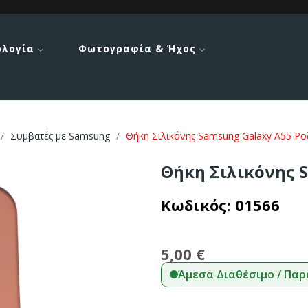
ολογία
Φωτογραφία & Ήχος
Συμβατές με Samsung
Θήκη Σιλικόνης Samsung Galaxy A55 Ρο
Θήκη Σιλικόνης 
Κωδικός:
01566
5,00 €
Άμεσα Διαθέσιμο / Παρ