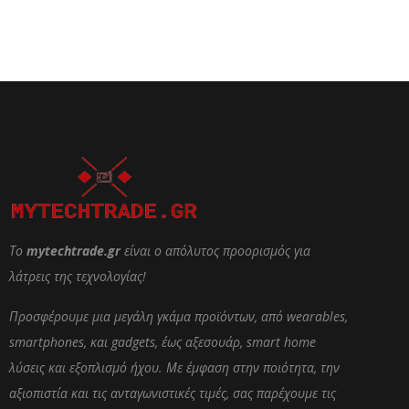
Το
mytechtrade.gr
είναι ο απόλυτος προορισμός για
λάτρεις της τεχνολογίας!
Προσφέρουμε μια μεγάλη γκάμα προϊόντων, από wearables,
smartphones, και gadgets, έως αξεσουάρ, smart home
λύσεις και εξοπλισμό ήχου. Με έμφαση στην ποιότητα, την
αξιοπιστία και τις ανταγωνιστικές τιμές, σας παρέχουμε τις