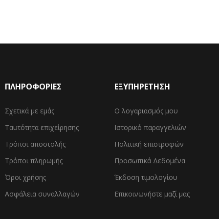
ΠΛΗΡΟΦΟΡΙΕΣ
ΕΞΥΠΗΡΕΤΗΣΗ
Σχετικά με εμάς
Ο λογαριασμός μου
Ταυτότητα επιχείρησης
Ιστορικό παραγγελιών
Τρόποι αποστολής
Πολιτική επιστροφών
Τρόποι πληρωμής
Προσωπικά Δεδομένα
Όροι χρήσης
Έκδοση τιμολογίου
Ασφάλεια συναλλαγών
Επικοινωνήστε μαζί μας