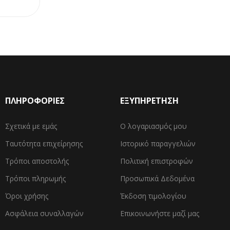
ΠΛΗΡΟΦΟΡΙΕΣ
ΕΞΥΠΗΡΕΤΗΣΗ
Σχετικά με εμάς
Ο λογαριασμός μου
Ταυτότητα επιχείρησης
Ιστορικό παραγγελιών
Τρόποι αποστολής
Πολιτική επιστροφών
Τρόποι πληρωμής
Προσωπικά Δεδομένα
Όροι χρήσης
Έκδοση τιμολογίου
Ασφάλεια συναλλαγών
Επικοινωνήστε μαζί μας