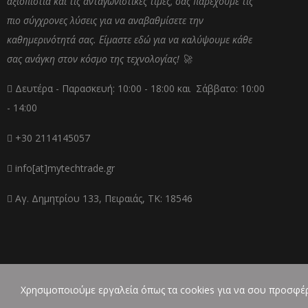
αξιοπιστία και τις ανταγωνιστικές τιμές, σας παρέχουμε τις
πιο σύγχρονες λύσεις για να αναβαθμίσετε την
καθημερινότητά σας. Είμαστε εδώ για να καλύψουμε κάθε
σας ανάγκη στον κόσμο της τεχνολογίας! 🚀
Δευτέρα - Παρασκευή: 10:00 - 18:00 και Σάββατο: 10:00
- 14:00
+30 2114145057
info[at]mytechtrade.gr
Αγ. Δημητρίου 133, Πειραιάς, ΤΚ: 18546
Χρησιμοποιούμε εργαλεία όπως τα cookies για να σου προσφέρ
mytechtrade.gr | Copyright © 2025 Created by C.P