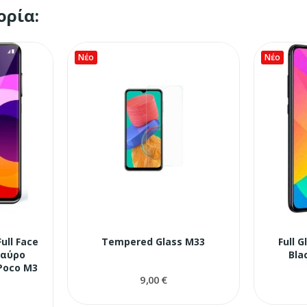
ορία:
Νέο
Νέο
Full Face
Tempered Glass M33
Full 
Μαύρο
Bla
 Poco M3
9,00 €