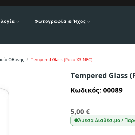
ολογία
Φωτογραφία & Ήχος
ασία Οθόνης
Tempered Glass (Poco X3 NFC)
Tempered Glass (
Κωδικός:
00089
5,00 €
Άμεσα Διαθέσιμο / Παρ