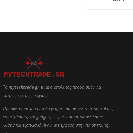
Το
mytechtrade.gr
είναι ο απόλυτος προορισμός για
λάτρεις της τεχνολογίας!
Προσφέρουμε μια μεγάλη γκάμα προϊόντων, από wearables,
smartphones, και gadgets, έως αξεσουάρ, smart home
λύσεις και εξοπλισμό ήχου. Με έμφαση στην ποιότητα, την