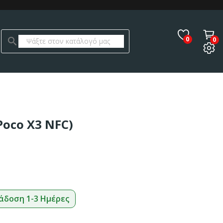
0
search
0
Poco X3 NFC)
άδοση 1-3 Ημέρες