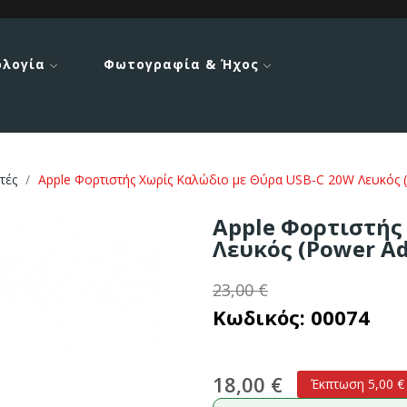
ολογία
Φωτογραφία & Ήχος
τές
Apple Φορτιστής Χωρίς Καλώδιο με Θύρα USB-C 20W Λευκός 
Apple Φορτιστής
Λευκός (Power Ad
23,00 €
Κωδικός:
00074
18,00 €
Έκπτωση 5,00 €