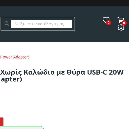
0
search
0
(Power Adapter)
 Χωρίς Καλώδιο με Θύρα USB-C 20W
apter)