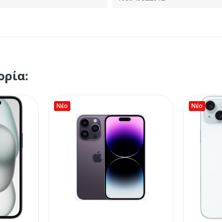
ορία:
Νέο
Νέο