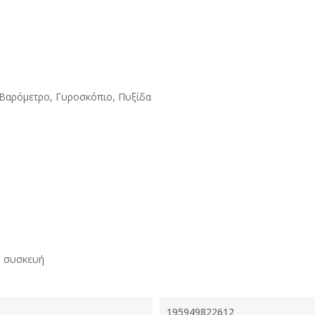
y, Βαρόμετρο, Γυροσκόπιο, Πυξίδα
ν συσκευή
195949822612