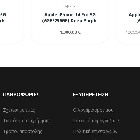
APPLE
 5G
Apple iPhone 14 Pro 5G
Appl
ack
(6GB/256GB) Deep Purple
(
1.300,00 €
1.200,00 
ΠΛΗΡΟΦΟΡΙΕΣ
ΕΞΥΠΗΡΕΤΗΣΗ
Σχετικά με εμάς
Ο λογαριασμός μου
Ταυτότητα επιχείρησης
Ιστορικό παραγγελιών
Τρόποι αποστολής
Πολιτική επιστροφών