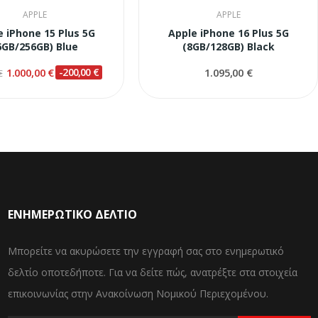
APPLE
APPLE
e iPhone 15 Plus 5G
Apple iPhone 16 Plus 5G
6GB/256GB) Blue
(8GB/128GB) Black
1.000,00 €
-200,00 €
1.095,00 €
€
ΕΝΗΜΕΡΩΤΙΚΌ ΔΕΛΤΊΟ
Μπορείτε να ακυρώσετε την εγγραφή σας στο ενημερωτικό
δελτίο οποτεδήποτε. Για να δείτε πώς, ανατρέξτε στα στοιχεία
επικοινωνίας στην Ανακοίνωση Νομικού Περιεχομένου.