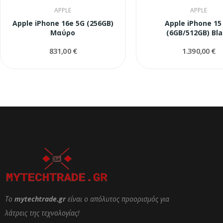
APPLE
APPLE
Apple iPhone 16e 5G (256GB)
Apple iPhone 15
Μαύρο
(6GB/512GB) Bl
831,00 €
1.390,00 €
Το
mytechtrade.gr
είναι ο απόλυτος προορισμός για
λάτρεις της τεχνολογίας!