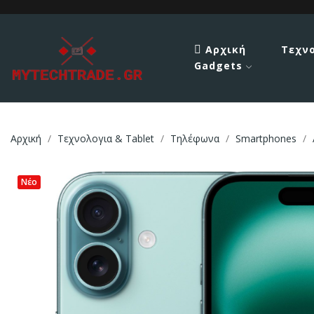
Αρχική
Τεχν
Gadgets
Αρχική
Τεχνολογια & Tablet
Τηλέφωνα
Smartphones
Νέο