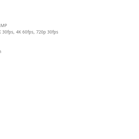
12MP
 30fps, 4K 60fps, 720p 30fps
h